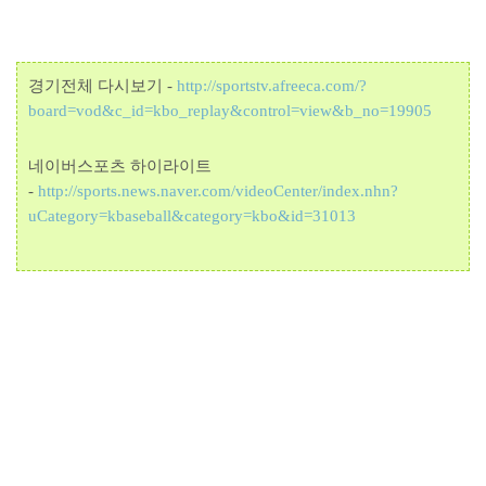
경기전체 다시보기 -
http://sportstv.afreeca.com/?
board=vod&c_id=kbo_replay&control=view&b_no=19905
네이버스포츠 하이라이트
-
http://sports.news.naver.com/videoCenter/index.nhn?
uCategory=kbaseball&category=kbo&id=31013