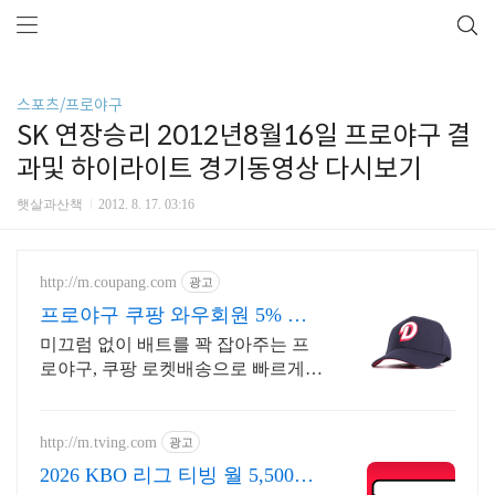
스포츠/프로야구
SK 연장승리 2012년8월16일 프로야구 결
과및 하이라이트 경기동영상 다시보기
햇살과산책
2012. 8. 17. 03:16
http://m.coupang.com
광고
프로야구 쿠팡 와우회원 5% 캐
시적립 혜택
미끄럼 없이 배트를 꽉 잡아주는 프
로야구, 쿠팡 로켓배송으로 빠르게
경험하세요! 부드럽고 편안한 야구
장갑, 와우회원 무료배송으로 직접
착용해보세요.
http://m.tving.com
광고
2026 KBO 리그 티빙 월 5,500원