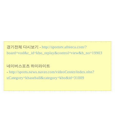
경기전체 다시보기 -
http://sportstv.afreeca.com/?
board=vod&c_id=kbo_replay&control=view&b_no=19903
네이버스포츠 하이라이트
-
http://sports.news.naver.com/videoCenter/index.nhn?
uCategory=kbaseball&category=kbo&id=31009