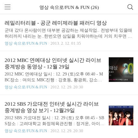
영상 속으로/FUN & FUN (26)
레밀리터리블 - 공군 레미제라블 패러디 영상
군대 갔다 온사람이면 대부분 공감하는 제설작업.. 전방부대 있을때
허리까지 내리는 눈..한번오면 삼일을 치워야하는데 거의 치우면 다
시 내리고...4월까지 미친척 함박눈이 내리기도 하던곳..철책에 들어
영상 속으로/FUN & FUN
2013. 2. 12. 01:35
서는 근무때문에 아무래도 덜하게 되었지만 역시 눈이 너무 내리는
곳..험한 지형에 있었을때는 보급차가 올라오지 못해 맨밥만 먹기도
했었는데 요즘도 그럴까?벌써 20여년이 지난 이야기.. 군대라는 특
2012 MBC 연예대상 인터넷 실시간 라이브
수한 상황이 잘 드러난 영상공군이면 활주로 확보가 매우 중요할
중계방송 동영상 - 12월 29일
듯... 레미제라블 패러디.. 긴장되고 경직된 군대라는 조직에 대한 설
2012 MBC 연예대상 일시 : 12. 29 (토)오후 08:40 - M
명으로 극적인 효과를 주기위해 오페라 형식을 채용했고군무와 악
BC장소 : 여의도 MBC진행 : 강호동, 황광희, 강소라
단까지 등장하며 웅장미를 섞은것이지만 실제 내용은 엄청 궃은날
예고편 인터넷 실시간 중계보기(로그인후 시청가능)
영상 속으로/FUN & FUN
2012. 12. 29. 20:30
씨에 오랫시간 달려온 애인을 달랑 몇분 만날 수 밖에 없어 이별한..
http://vodmall.imbc.com/player/onair.aspx
2012 SBS 가요대전 인터넷 실시간 라이브
중계방송 영상 보기 - 12월29일
2012 SBS 가요대전 일시 : 12. 29 (토) 오후 08:45 - SB
S장소 : 고려대학교 화정체육관진행 : 정겨운, 아이
유, 수지 "The Color of K-POP" 전세계를 놀라게 할
영상 속으로/FUN & FUN
2012. 12. 29. 20:30
사상 초유의 K-POP쇼! 새롭게 탄생한 네그룹"다이나