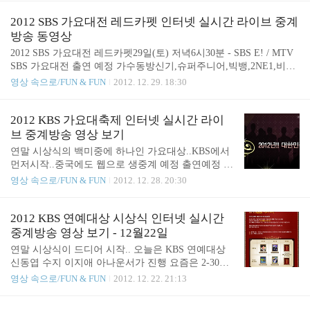
믹블랙, 드라마틱블루, 미스틱화이트, 대즐링레드" S
BS 가요대전 출연 예정 가수 동방신기,슈퍼주니어,
2012 SBS 가요대전 레드카펫 인터넷 실시간 라이브 중계
빅뱅,2NE1,비스트,샤이니,2AM,인피니트,엠블랙,틴
방송 동영상
탑,카라,포미닛,씨스타,애프터스쿨,시크릿,에픽하이,
2012 SBS 가요대전 레드카펫29일(토) 저녁6시30분 - SBS E! / MTV
이하이,에프엑스,씨엔블루,FT아일랜드,미쓰에이,EX
SBS 가요대전 출연 예정 가수동방신기,슈퍼주니어,빅뱅,2NE1,비스
O,B.A.P,에일리,B1A4,김완선,성시경,김원준 공식 웹
트,샤이니,2AM,인피니트,엠블랙,틴탑,카라,포미닛,씨스타,애프터스
영상 속으로/FUN & FUN
2012. 12. 29. 18:30
사이트 - http://2012gayo.sbs.co.kr/ 인터넷 실시간 중
쿨,시크릿,에픽하이,이하이,에프엑스,씨엔블루,FT아일랜드,미쓰에
계SBS 실시간 - http://vod.sbs.co.kr/onair/on..
이,EXO,B.A.P,에일리,B1A4,김완선,성시경,김원준 당신을 열광시킨
2012 SBS! 레드카펫에서 120분 먼저 만나보세요~E!채널과 MTV에
2012 KBS 가요대축제 인터넷 실시간 라이
서 생중계로 보내드립니다. 인터넷 생중계 SBS E!http://vod.sbs.co.kr/
브 중계방송 영상 보기
onair/onair_index.jsp?Channel=ETV 인터넷 생중계 유튜브http://www.
연말 시상식의 백미중에 하나인 가요대상..KBS에서
youtube.com/user/SBSNOW1/
먼저시작..중국에도 웹으로 생중계 예정 출연예정 동
방신기,슈퍼주니어,카라,씨엔블루,미쓰에이,2AM,B1
영상 속으로/FUN & FUN
2012. 12. 28. 20:30
A4,Nell,씨스타,다이나믹듀오,손담비,케이윌,시크릿,
에일리,인피니트,샤이니,비스트,트러블메이커,틴탑,
티아라 YG 소속 가수들은 나오지 않는듯.. 한국 방송
2012 KBS 연예대상 시상식 인터넷 실시간
KBS에서는 오는 12월 28일 2012 KBS 가요대축제가
중계방송 영상 보기 - 12월22일
열립니다. 2012년을 빛낸 가수들의 화려한 무대!K-P
연말 시상식이 드디어 시작.. 오늘은 KBS 연예대상
OP을 전 세계에 알린 주역들이 모여 펼치는 음악의
신동엽 수지 이지애 아나운서가 진행 요즘은 2-30년
대향연!185분간 1,2부로 보내드리는 생방송 2012 KB
전보다 시상도 많아지고 연예계도 복잡해지고 조금
영상 속으로/FUN & FUN
2012. 12. 22. 21:13
S 가요 대축제!한국 최고의 가수들과 함께 열정! 감
상이 남발되는 경향이 있지만 여전히 초미의 관심사
동! 축제의 뜨거운 열기를 느껴보시기 바랍니다 [방
가운데 하나.. 연말 분위기를 느끼게 해주는 방송사
송안내]- 일시: 2012년 12월 28일 (금) 저녁 8:50 ~ 1..