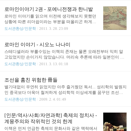
몰락과 ..
도... 로마인 이야기 3 - 시오노 나나미 지음, 김석희
옮김/한길사 포에니 전쟁이후 지중해를 지배하게된
로마인이야기 2권 - 포에니전쟁과 한니발
로마는 재정상태가 좋아졌지만 부의 분배라는 문제
로마인 이야기를 읽으며 이전에 생각해보지 못했던
에 부딪치게 되었다. 국가는 부자가 되었지만 빈익빈
상황에 따른 리더쉽이라는 부분을 떠올리곤 하게됩
부익부 현상이 심하게 나타나게 되었고 로마시민에
니다. 2권은 희대의 명장인 한니발과 이에 대결했던
도서관환상/인문학
2011. 3. 28. 23:09
게만 부여되었던 군역의 의무는 국가에 봉사한다는
로마 특히 스키피오 아프리카누스의 포에니 전쟁 이
명예로운 부분이 있었지만 보수가 없는 의무병제도
야기입니다. 위키백과 내용보기 포에니전쟁 한니발
였기에 가정이 파탄날 정도의 경제적 어려움에 봉착
스키피오 아프리카누스 카르타고 당시 지중해의 부
로마인 이야기 - 시오노 나나미
하게된 계기가 되기도... 이런 현실속에서 티베리우
국인 카르타고는 현재의 튀니지를 포함한 북아프리
스테디셀러라 부를수있는 이책의 존재는 물론 오래전부터 익히 알
스 그라쿠스는 평민의 지도자인 호민관이되어 토지
카와 현재 스페인이 있는 이베리아반도의 일부까지
고있었지만 손이가지 않았습니다. 머리속 추론에 따라 일본인이 쓴
개혁을 주창하게 됩니다. 여론..
영향력을 행사하던 강국.. 당시의 북아프리카의 토지
로마인 이야기인데다(물론 일본인인게 문제가아닌 남의 역사를 쓴
도서관환상/인문학
2011. 3. 13. 01:18
는 매우 비옥한 곳으로 농업이 발달했고 바다를 중심
이방인의 것을 바라보는 제삼자의 시선속에서 뭔가 맥락이나 본질
으로한 상업또한 매우 발달한 곳이었다고 합니다. 기
에서 심하게 벗어난 생뚱맞은것이 뒤섞여있지 않을까 하는 생각 즉
원전 3세기 무렵의 카르타고 영토 기원전 218년 전쟁
시간낭비나 하지 않을까 하는 생각) 베스트셀러는 일단 뒷북치듯 나
조선을 훔친 위험한 冊들
직전의 로마 공화정과 카르타고의 영향력 비교 (1차
중에 읽어보는 습성도 한몫한 상태에서 뭐 건질만한게 있을까? 하는
별기대없이 우연히 읽었지만 아주 즐거웠던 독서... 성리학의 발원지
포에니 전쟁으로 이태리쪽 시칠리아등 일부를 잃은
가소로운 속좁은 심리상태에서 시작해 무관심속으로.. 우선 일본인
인 중국보다 더욱더 철저하게 성리학적 이상세계를 꿈꾸던 조선시
상태지만 한니발의 아버지 ..
이 쓴 서양역사라는 흥미 떨어짐도 있었지만 로마제국이라는 조금
대의 융통성 없음으로 인해 박해받던 책들과 정치적 정쟁의 소용돌
도서관환상/인문학
2009. 2. 4. 01:49
은 거리감이 느껴지는 역사 이야기이기도 했습니다.아마 기독교인
이 속에서 신음하던 책들을 엮어낸 책.. 개인적으로 재미있게 봤던
이라면 예수님을 죽인 악독한 나쁜놈들의 이미지며.. 영화같은데서
대목은 소현세자에 관한 부분.. 어릴때 사극으로 혹은 역사책의 일부
보면 노예데려다 맹수..
분에서 봐왔던 청나라 오랑캐의 침입과 삼전도의 굴욕 등등 김상헌
[인문/역사/사회/자연과학] 축제의 정치사 -
등 주전파와 최명길등 주화파의 갈등... 고생고생하던 인조.. 그의 뒤
계몽주의와 작위적인 것의 한계
를 이은 효종의 호방한 북방정책등등... 어릴때 사극으로 보기도 했
이책은 먼저 언급한 축제의 문화사와 같은 맥락에서