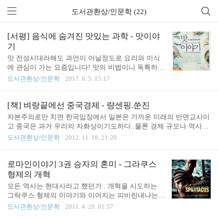
도서관환상/인문학 (22)
[서평] 음식에 숨겨진 맛있는 과학 - 맛이야
기
맛 전성시대라해도 과언이 아닐정도로 요리와 미식
에 관심이 가는 요즘입니다! 맛의 비법이니 독특하고
까다로운 감별방법까지 오가는 것들이 신비롭게 포
도서관환상/인문학
2017. 6. 5. 15:17
장까지되고 있는 가운데 접하게된 맛이야기라는 책
입니다. 저자는 과학적으로 맛에대해 접근하면서 일
반적으로 상식으로까지 통용되는 것들에 대해 너무
[책] 벼랑끝에선 중국경제 - 량센핑.쑨진
호들갑 떠는것은 아닌지 반문하게 만들고 있습니다.
자본주의로만 치면 한국입장에서 일본은 가까운 미래의 반면교사이
결국 저자의 이야기를 요약해서 해석해보면 맛이라
고 중국은 과거 우리의 자화상이기도하다..물론 경제 규모나 역사적
는것을 생성해내는 것은 결론적으로 접근하면 궁극
맥락은 다르지만 같은 유교적 자양분이라는 공통분모를 가지고 있
도서관환상/인문학
2012. 11. 18. 21:20
적으로 뇌에서 일어나는 작용이고, 음식을 즐기는 것
고.. 중국은 우리와 다르게 20세기 대부분을 공산국가로 지냈고 당시
은 기대감부터 시작해 식도락을 즐기는 방법의 문화
중국의 일반적이 대부분 사람들의 잣대로 보면 내적으로는 탁월한
적 차원이 가장 중요하다는 메시지를 던지고 있습니
선택..청말 중국의 정세는 암울 그자체였고 서양의 강대국들이 여기
로마인이야기 3권 승자의 혼미 - 그라쿠스
다. 최근 성인병의 주범으로 꼽히는 설탕과 나트륨은
저기 난도질하던 시대..당시 권력을 가졌던 장제스 국민당은 상당히
형제의 개혁
결국 섭취량의 문제로 인한것이지 설탕이나 소금자
부패한 상태였기에 결국 민심을 얻지못하고 대만으로 쫓겨난 정황..
모든 역사는 현대사라고 했던가.. 개혁을 시도하는
체에 문제가 있는것은 아닌데 설탕은 ..
중국은 마오식의 공산화 과정을 거치면서 한동안 내적 충만감을 가
그락쿠스 형제의 이야기와 이어지는 피비린내나는
지기는 했지만 세월이 흐르면서 결국 인간의 내재적 욕구인 물욕을
마리우스와 술라는 시간의 층위가 뒤섞인 우리의 현
도서관환상/인문학
2011. 4. 20. 01:57
지나치게 빈곤한 상태로 채워주지 못하게 되었고 소련등 공산주의
대사의 단면들과 오버랩되면서.. 이것저것 겹쳐지기