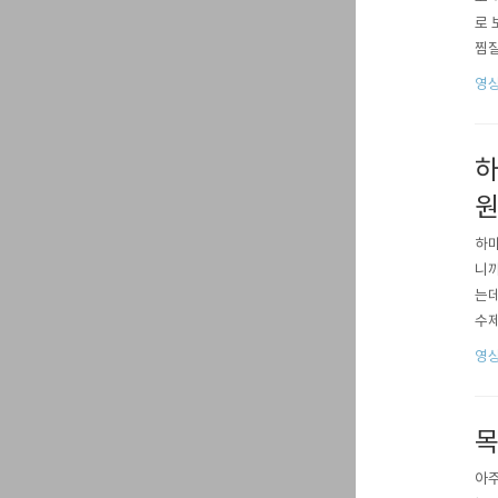
로 
찜질
르기
영상
하
하마
니까
는데
수제
데 
영상
있는
니 
목
아주