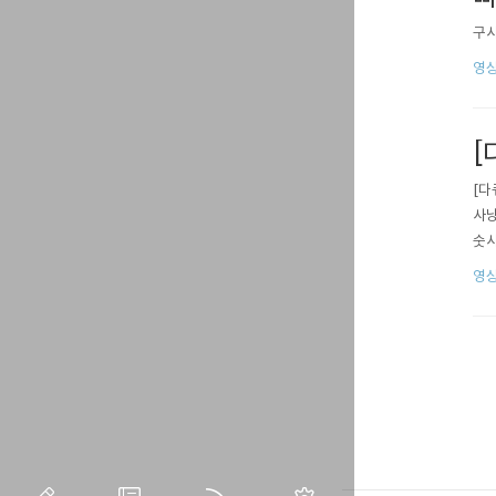
구사
영상
[
[다
사냥
숫사
영상