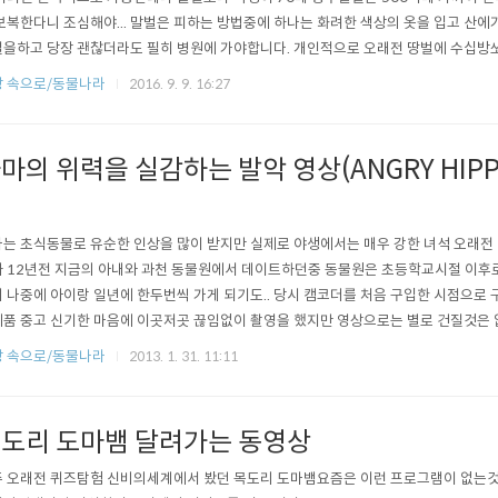
보복한다니 조심해야... 말벌은 피하는 방법중에 하나는 화려한 색상의 옷을 입고 산에
을하고 당장 괜찮더라도 필히 병원에 가야합니다. 개인적으로 오래전 땅벌에 수십방쏘여
에 머리쪽을 보호하면서 낮은자세로 20미터 이상 도망가야합니다.
 속으로/동물나라
2016. 9. 9. 16:27
마의 위력을 실감하는 발악 영상(ANGRY HIPP
원
는 초식동물로 유순한 인상을 많이 받지만 실제로 야생에서는 매우 강한 녀석 오래전
 12년전 지금의 아내와 과천 동물원에서 데이트하던중 동물원은 초등학교시절 이후로
 나중에 아이랑 일년에 한두번씩 가게 되기도.. 당시 캠코더를 처음 구입한 시점으로 구
품 중고 신기한 마음에 이곳저곳 끊임없이 촬영을 했지만 영상으로는 별로 건질것은 
당시에는 촬영을 해본적이 별로없이 쓸데없이 많은 분량을 촬영했고 저질 손떨림까지..
 속으로/동물나라
2013. 1. 31. 11:11
 하마.. 하마는 그전까지 매우 순한 초식동물로 캐릭터나 만화에 그려진것처럼 순박한 
강력한 이빨로 악어도 패대기치..
도리 도마뱀 달려가는 동영상
 오래전 퀴즈탐험 신비의세계에서 봤던 목도리 도마뱀요즘은 이런 프로그램이 없는것인