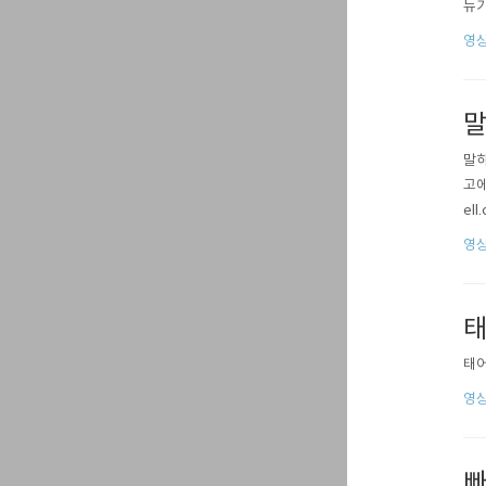
뉴기
영상
말
말하
고에
ell
영상
태
태어
영상
빠