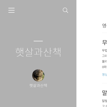
영
무
햇살과산책
무법
그리
물리
0마
영상
햇살과산책
말
말벌
고 