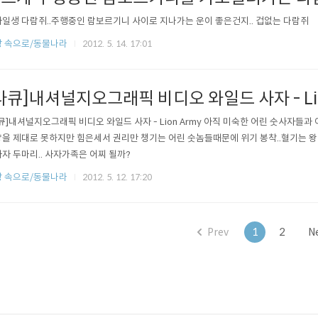
일생 다람쥐..주행중인 람보르기니 사이로 지나가는 운이 좋은건지.. 겁없는 다람쥐
 속으로/동물나라
2012. 5. 14. 17:01
다큐]내셔널지오그래픽 비디오 와일드 사자 - Lio
큐]내셔널지오그래픽 비디오 와일드 사자 - Lion Army 아직 미숙한 어린 숫사자
을 제대로 못하지만 힘은세서 권리만 챙기는 어린 숫놈들때문에 위기 봉착..혈기는 왕
자 두마리.. 사자가족은 어찌 될까?
 속으로/동물나라
2012. 5. 12. 17:20
Prev
1
2
N