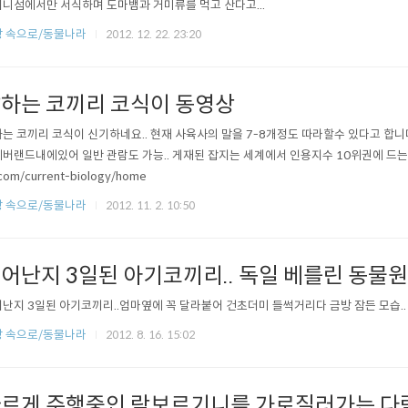
니섬에서만 서식하며 도마뱀과 거미류를 먹고 산다고...
 속으로/동물나라
2012. 12. 22. 23:20
하는 코끼리 코식이 동영상
는 코끼리 코식이 신기하네요.. 현재 사육사의 말을 7-8개정도 따라할수 있다고 합
버랜드내에있어 일반 관람도 가능.. 게재된 잡지는 세계에서 인용지수 10위권에 드는곳으
.com/current-biology/home
 속으로/동물나라
2012. 11. 2. 10:50
어난지 3일된 아기코끼리.. 독일 베를린 동물원
난지 3일된 아기코끼리..엄마옆에 꼭 달라붙어 건초더미 들썩거리다 금방 잠든 모습..
 속으로/동물나라
2012. 8. 16. 15:02
르게 주행중인 람보르기니를 가로질러가는 다