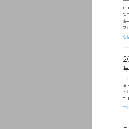
CC
일부
솔루
호법
종 
영상
용에
2
제7
물 
산점
만 
와 
영상
셜미