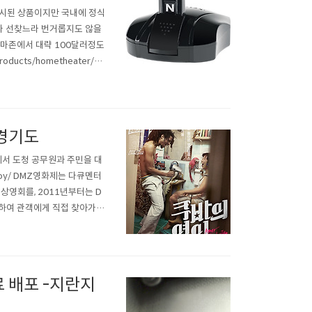
 출시된 상품이지만 국내에 정식
라 선찾느라 번거롭지도 않을
아마존에서 대략 100달러정도
ducts/hometheater/m
스닥: NTGR)는 별도의 ‘무선 디
 경기도
서 도청 공무원과 주민을 대
nboy/ DMZ영화제는 다큐멘터
상영회를, 2011년부터는 D
하여 관객에게 직접 찾아가는
, 도청 내 공무원과 주민을 대
다큐를 상영한다는 점이 이색
료 배포 -지란지