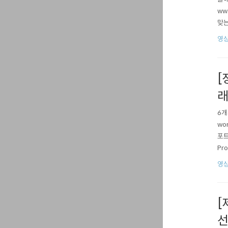
ww
맞는
논위
영상
행하
인원
[
래
6개
wo
포트
Pr
다.
영상
정 
[
선