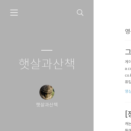
영
그
햇살과산책
게이
a.c
co.
퓨팅
케플
영상
햇살과산책
[
캐논
들에