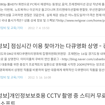
1080p 풀HDTV 화면으로 PC에서 재생하는 동영상, 음악, 프레젠테이션 감상 작년에
는 이번에.. 노트북하나 이곳저곳 들고다니며 프리젠테이션할때 편할듯..무선연결이
. 편의성을 고려하면 괜찮은 것같은데.. 실제 체감 성능은 어느정도일까?가격은 현재 
 국내 출시가격은? 상품 상세 정보 및 스펙보기http://www.netgear.com/home/pro
ia-players/PTVU1000.aspx 넷기어(한국지사장 김진겸 www.netgear.co.kr, 나
장비 및 교육/기타
2012. 7. 4. 15:53
레이 기술(WiDi)’ 없이도 모든 종류의 노트북 및 데스크톱 PC의 화면을 ..
정보] 점심시간 이용 찾아가는 다큐영화 상영 -
도와 DMZ국제다큐멘터리영화제 집행위원회(위원장 : 조재현)는 16일 경기도청 내에
로 을 상영한다. 이미지출처 쿠바의 연인 블로그 - http://blog.naver.com/cuba
 대중화를 위한 중장기 프로젝트의 일환으로 영화제를 시작한 2009년부터는 앙코르 
영화제에서 상영된 작품을 비롯하여 일반 대중에게 매력적인 다큐멘터리 작품을 엄선
회를 진행하고 있다. 특히 올해 초부터는 매월 하루를 경기도청 다큐 상영의 날로 지정
장비 및 교육/기타
2012. 5. 16. 16:08
로 상영회를 개최하고 있다. 이번 상영회는 근무시간을 고려하여 이른 점심시간부터 
다. 이..
정보]개인정보보호용 CCTV 촬영 중 스티커 무
교소프트