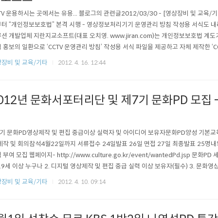
TV 운용하시는 곳에서는 유용... 블로그의 관련글2012/03/30 - [영상장비 및 교육/기타]
터 “개인정보보호법” 본격 시행 - 영상정보처리기기 운영관리 방침 작성용 서식도 
션 개발업체 지란지교소프트(대표 오치영. www.jiran.com)는 개인정보보호법 계
 홍보의 일환으로 ‘CCTV 운영관리 방침’ 작성용 서식 파일을 제공하고 자체 제작한 ‘CC
세트를 신청 받아 무료 배포한다고 16일 밝혔다. 개인정보보호법 제25조 영상정보처
장비 및 교육/기타
2012. 4. 16. 12:44
 따르면 영상정보처리기기를 설치·운영하는 자는 정보주체가 쉽게 인식할 수 있도록 ▲
012년 문화서포터리단 및 제7기 문화PD 모집
부
기 문화PD영상제작 및 편집 중급이상 실력자 및 아이디어 보유자문화PD양성 기본교
제작 및 회의참석4월22일까지 서류접수 24일발표 26일 면접 27일 최종발표 25명내
 부여 모집 웹페이지- http://www.culture.go.kr/event/wantedPd.jsp 문화P
19세 이상 누구나 2. 디지털 영상제작 및 편집 중급 실력 이상 보유자(필수) 3. 문
재능을 보유한 자 4. 3개월의 수습 활동 후 최소 6개월 이상 문화PD 활동 가능한 자(필수
장비 및 교육/기타
2012. 4. 10. 09:14
디어 운영 경험자 ※ 가산점 부여 - 본인 1인 제작 포트폴리오 제출 시(공동작품일..