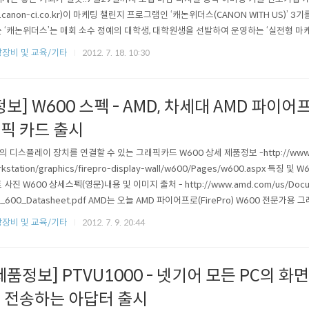
.canon-ci.co.kr)이 마케팅 챌린지 프로그램인 ‘캐논위더스(CANON WITH US)’ 
 ‘캐논위더스’는 매회 소수 정예의 대학생, 대학원생을 선발하여 운영하는 ‘실전형 마
더스 멤버로 선발되면 캐논 브랜드와 제품의 온·오프라인 홍보 마케팅 전략을 수립할 
장비 및 교육/기타
2012. 7. 18. 10:30
게 된다. 이번에 모집하는 캐논위더스 3기는 최종 10인을 선발하여 2012년 8월부터
..
정보] W600 스펙 - AMD, 차세대 AMD 파이
픽 카드 출시
의 디스플레이 장치를 연결할 수 있는 그래픽카드 W600 상세 제품정보 -http://www.am
rkstation/graphics/firepro-display-wall/w600/Pages/w600.aspx 특
 사진 W600 상세스펙(영문)내용 및 이미지 출처 - http://www.amd.com/us/Docum
o_600_Datasheet.pdf AMD는 오늘 AMD 파이어프로(FirePro) W600 전문가
 전문가용 그래픽 카드로는 최초로 AMD의 그래픽 코어 넥스트(GCN: Graphics Core 
장비 및 교육/기타
2012. 7. 9. 20:44
기술을 이용했으며..
제품정보] PTVU1000 - 넷기어 모든 PC의 화
 전송하는 아답터 출시