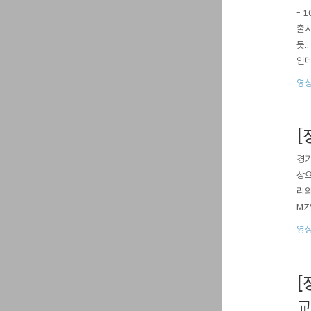
- 
출시
듯.
인데
ed
영상
스플
[
경기
상으
리의
MZ
상영
영상
상으
적이
[