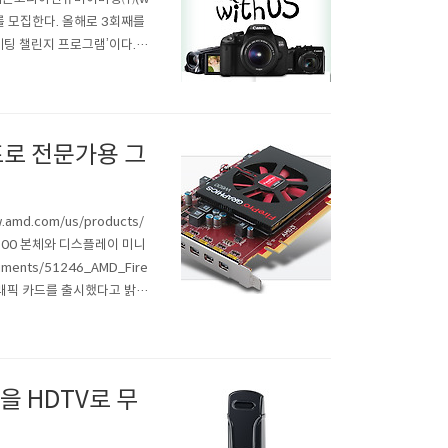
3기를 모집한다. 올해로 3회째를
케팅 챌린지 프로그램’이다. 캐
뿐 아니라 실행까지 직접 수
 약 6개월간 활동한다. 선발
어프로 전문가용 그
d.com/us/products/
징 및 W600 본체와 디스플레이 미니
ents/51246_AMD_Fire
용 그래픽 카드를 출시했다고 밝혔
Next) 아키텍처와 28nm 공
면을 HDTV로 무