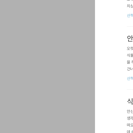
치상
각날
산책
있었
길을
안
오랫
식물
을 
건너
이 
산책
원 
호젓
식
안산
생각
떠오
데 