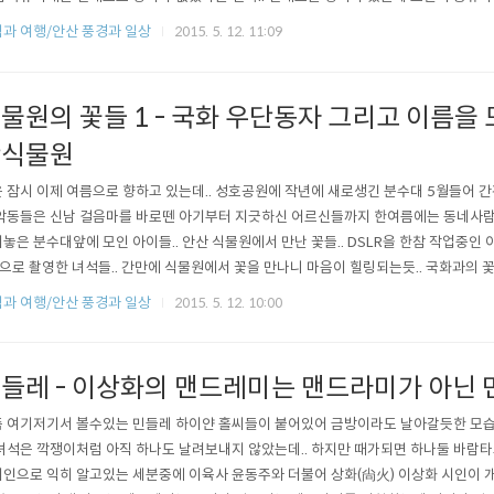
있다는... 모란은 붉은색이 가장 상품이기에 목단으로 불리기도 한는데 목단피는 부인
과 여행/안산 풍경과 일상
2015. 5. 12. 11:09
래도 모란과 같은 종류인 작약.. 모란이 좀더 풍성.. 모란이 피기까지는 김영랑 모란이
 기다리고 있을 테요 모란이..
물원의 꽃들 1 - 국화 우단동자 그리고 이름을 
산식물원
 잠시 이제 여름으로 향하고 있는데.. 성호공원에 작년에 새로생긴 분수대 5월들어
악동들은 신남 걸음마를 바로뗀 아기부터 지긋하신 어르신들까지 한여름에는 동네사람
놓은 분수대앞에 모인 아이들.. 안산 식물원에서 만난 꽃들.. DSLR을 한참 작업중인 아
으로 촬영한 녀석들.. 간만에 식물원에서 꽃을 만나니 마음이 힐링되는듯.. 국화과의 꽃
래는 우단동자
과 여행/안산 풍경과 일상
2015. 5. 12. 10:00
들레 - 이상화의 맨드레미는 맨드라미가 아닌
 여기저기서 볼수있는 민들레 하이얀 홀씨들이 붙어있어 금방이라도 날아갈듯한 모습
녀석은 깍쟁이처럼 아직 하나도 날려보내지 않았는데.. 하지만 때가되면 하나둘 바람타고
인으로 익히 알고있는 세분중에 이육사 윤동주와 더불어 상화(尙火) 이상화 시인이 