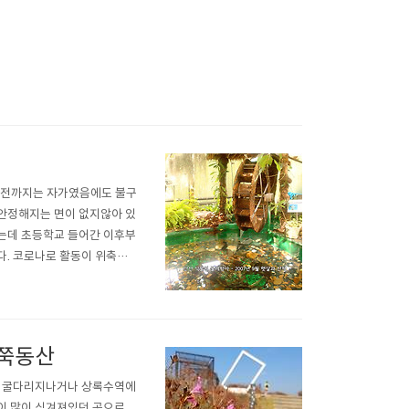
혼전까지는 자가였음에도 불구
안정해지는 면이 없지않아 있
는데 초등학교 들어간 이후부
다. 코로나로 활동이 위축된
 안산 식물원 열대관에 있었
을 위해 일년넘게 아침마다 안
철쭉동산
로 굴다리지나거나 상록수역에
이 많이 심겨져있던 곳으로