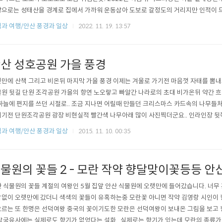
으로는 성태산을 경계로 집에서 가까워 운동삼아 도보로 갈정도의 거리지만 인적이 드
때마다 편하게 가보는 곳은 아닙니다. 십년전쯤에 안산대학교 부근의 청룡사를 가로
과 여행/안산 풍경과 일상
2022. 11. 19. 13:57
는데 지금은 폐쇄가되어 청룡사를 우회해 성태산성 흔적이있는 가파른 옆길을 통하거
 통해갑니다. 성태산 정상에서 상록수역방향으로..
산 성호공원 가을 풍경
만에 산책 그리고 비온뒤 마지막 가을 풍경 이제는 겨울로 가기전 마음껏 자태를 뽐
원 뒷길 단원 조각공원 가을의 향연 노오랗고 빠알간 나라로의 초대 비가온뒤 약간 흐릿
하늘에 편지를 쓰던 시절로.. 조금 지나면 어릴때 만들던 크리스마스 카드속의 나무들처럼
기전 단원조각공원 광장 비현실적 빨간색 나무아래 많이 사진찍더군요.. 인라인장 뒷
부족해 되돌아옴.. 아쉬운 산책길 십년 가까이 되는 산책길 안산 일동 이동 부곡동 성
과 여행/안산 풍경과 일상
2015. 11. 10. 00:35
노적봉 도로공원... 그동안 아주 조금씩 조금씩 변화(긍정적으로)되는 공간 공원옆 도
한 곳이 되었을 곳..
물원의 꽃들 2 - 모란 작약 향달맞이꽃등등 
 식물원의 꽃들 계절의 여왕인 5월 집앞 안산 식물원에 오랫만에 들어갔습니다. 너무
없이 오랫만에 갔더니 색색의 꽃들이 유혹하는중 모란꽃 아니면 작약 김영랑 시인이 
르는 또 한명은 선덕여왕 중국의 꽃이기도한 모란은 선덕여왕이 보내온 그림을 보고
삼국유사에는 실제로도 향기가 없었다는 설화.. 실제로는 향기가 있는데 모란의 종류가