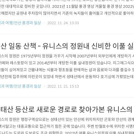
전 대대적으로 정비한 곳입니다. 2021년 11월말 풍경 영상 겨울철 풍경 영상 2022
해졌지만 공원내 주차장이 많아지면서 기존의 녹지들이 줄어들고 개인적으로 좋아하
져 아쉬움도 생긴곳입니다. 그래도 전반적으로 개선된 현재의 모습이 더욱 좋다고 할
과 여행/안산 풍경과 일상
2022. 11. 24. 13:33
에는 사방이 나무로 가리워진 정자가있어 으슥한 느낌이 드는곳이었는데 지금은 사방
 파라솔도 펼쳐있어 편안한 휴식을 취할수 있..
산 일동 산책 - 유니스의 정원내 신비한 이풀 
스의 정원은 1975년부터 정원을 가꾸기 시작해 2007년부터 외부인에게 개방하기 
카페와 레스토랑이 있고 2014년부터 개방한 이풀 실내정원이 있습니다. 지그재그식
들이 심어져있고 건물내에는 식물과 향초등을 판매하는 샵과 음료와 다과를 즐길수 있
년전에 집주위에 이런곳이 있었네 하면서 성태산에서 운동하다 호기심에 가봤었는
일동으로 바로 옆 동네이고 지리적으로도 가깝지만 산을 가로질러 갈수있는 곳입니다
과 여행/안산 풍경과 일상
2022. 11. 21. 15:13
이기도합니다. 인근 반월역 부근과 군포 의왕까지 묶여 2021년 신도시 계획이 나오
 주변은 대부분 그린벨트지역이고 농지인지라 ..
태산 등산로 새로운 경로로 찾아가본 유니스의
스의 정원은 행정구역상으로는 성태산이 있는 안산에 위치하지만 군포와 안산의 경계
택시말고는 대중교통으로 접근하기 힘든 곳에 있습니다. 주변 반월호수에 위치한 시멘
드나드는 도로라 도보로도 조금 위험한곳. 2022년 여름 유니스의정원 이풀 실내정원