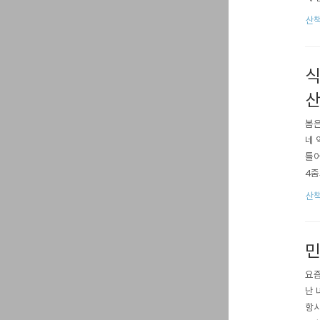
도 
산책
아무
봄을
식
봄은
네 
틀어
4줌
아
산책
민
요즘
난 
항시