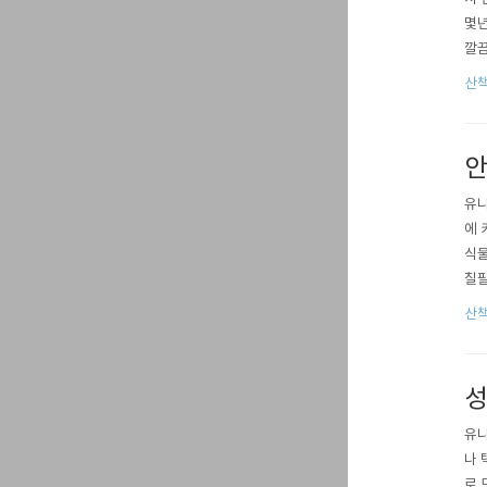
몇년
깔끔
사라
산책
정상
었고
안
유니
에 
식물
칠팔
팔곡
산책
지점
보면
성
유니
나 
로 