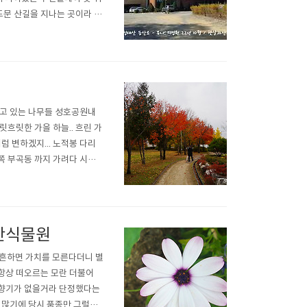
문 산길을 지나는 곳이라 생
질러 조금은 편하게 가는길이
나 단성이씨 묘역을 지나는
내고 있는 나무들 성호공원내
흐릿한 가을 하늘.. 흐린 가
 변하겠지... 노적봉 다리
쪽 부곡동 까지 가려다 시간
포동에 걸친 성호공원과 조각공
로의 차소리만 아니라면 매우
안산식물원
 흔하면 가치를 모른다더니 별
항상 떠오르는 모란 더불어
 향기가 없을거라 단정했다는
 많기에 당시 품종만 그럴수