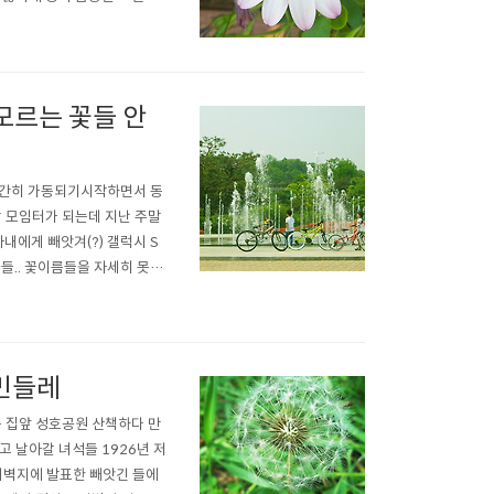
과 질환에 효과가 있다 사진은
 피기까지는 나는 아직 나의
모르는 꽃들 안
 간간히 가동되기시작하면서 동
 모임터가 되는데 지난 주말
내에게 빼앗겨(?) 갤럭시 S
들.. 꽃이름들을 자세히 못봄
 민들레
 집앞 성호공원 산책하다 만
 날아갈 녀석들 1926년 저
개벽지에 발표한 빼앗긴 들에