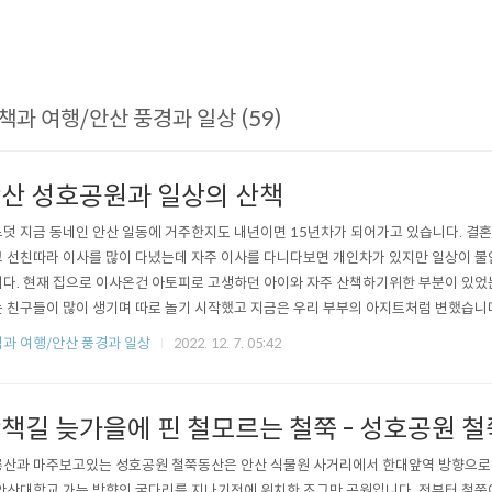
책과 여행/안산 풍경과 일상 (59)
산 성호공원과 일상의 산책
덧 지금 동네인 안산 일동에 거주한지도 내년이면 15년차가 되어가고 있습니다. 결
 선친따라 이사를 많이 다녔는데 자주 이사를 다니다보면 개인차가 있지만 일상이 불
다. 현재 집으로 이사온건 아토피로 고생하던 아이와 자주 산책하기위한 부분이 있었
 친구들이 많이 생기며 따로 놀기 시작했고 지금은 우리 부부의 아지트처럼 변했습니
 몇년간은 매일매일 출근하다시피 가고 있습니다. 2021년 12월 성호공원 산책 영상
과 여행/안산 풍경과 일상
2022. 12. 7. 05:42
물레방아 가끔 사람들이 동전을 던지던 곳 지금은 사라짐 2007년 9월 십년전쯤 건강
물원에서 부곡동까지 매일매일 걷던..
책길 늦가을에 핀 철모르는 철쭉 - 성호공원 
산과 마주보고있는 성호공원 철쭉동산은 안산 식물원 사거리에서 한대앞역 방향으
안산대학교 가는 방향의 굴다리를 지나기전에 위치한 조그만 공원입니다. 전부터 철쭉