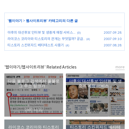
'
웹이야기
>
웹사이트리뷰
' 카테고리의 다른 글
야후의 대선후보 인터뷰 및 생중계 예정 서비스...
2007.09.28
(0)
라이코스 코리아와 티스토리의 관계는 무엇일까? 궁금..
2007.09.10
(4)
티스토리 스킨위자드 베타테스트 사용기
2007.08.28
(4)
'웹이야기/웹사이트리뷰' Related Articles
more
다음 블로그 검색에서 올블로
야후의 대선후보 인터뷰 및 생
그 주소 링크가...
중계 예정 서비스...
2007.10.10
2007.09.28
라이코스 코리아와 티스토리
티스토리 스킨위자드 베타테