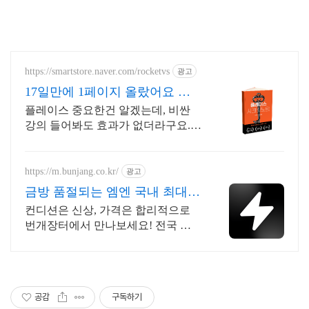
https://smartstore.naver.com/rocketvs
광고
17일만에 1페이지 올랐어요 지
금 읽지않으면 늦습니다
플레이스 중요한건 알겠는데, 비싼
강의 들어봐도 효과가 없더라구요.
그런데 11일만에 1페이지, 17일만에
1등찍은 노하우를 그대로 담았습니
다.
https://m.bunjang.co.kr/
광고
금방 품절되는 엠엔 국내 최대
브랜드 중고거래
컨디션은 신상, 가격은 합리적으로
번개장터에서 만나보세요! 전국 각
지에서 올라오는 전국구 최다 상품
매일 10만 개 이상의 신규 상품 업로
드
공감
구독하기