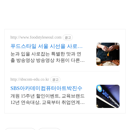
http://www.foodstyleseoul.com
광고
푸드스타일 서울 시선을 사로잡
는 푸드스타일링
눈과 입을 사로잡는 특별한 맛과 연
출 방송영상 방송영상 차원이 다른
감각적인 푸드스타일링을 원하신다
면 지금 바로 전화주세요.
http://sbscom-edu.co.kr
광고
SBS아카데미컴퓨터아트박진수
개원 15주년 할인이벤트, 교육브랜드
12년 연속대상, 교육부터 취업연계까
지!