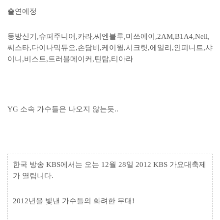
출연예정
동방신기,슈퍼주니어,카라,씨엔블루,미쓰에이,2AM,B1A4,Nell,
씨스타,다이나믹듀오,손담비,케이윌,시크릿,에일리,인피니트,샤
이니,비스트,트러블메이커,틴탑,티아라
YG 소속 가수들은 나오지 않는듯..
한국 방송 KBS에서는 오는 12월 28일 2012 KBS 가요대축제
가 열립니다.
2012년을 빛낸 가수들의 화려한 무대!