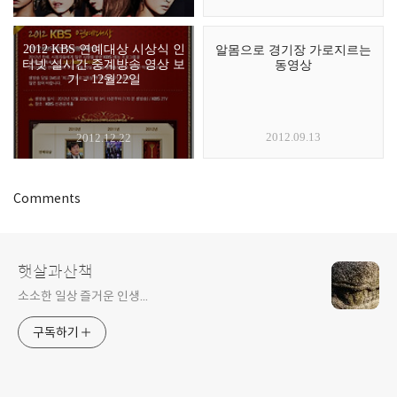
2012 KBS 연예대상 시상식 인
알몸으로 경기장 가로지르는
터넷 실시간 중계방송 영상 보
동영상
기 - 12월22일
2012.09.13
2012.12.22
Comments
햇살과산책
소소한 일상 즐거운 인생...
구독하기