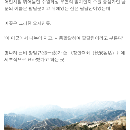
어린시절 뛰어놀던 수원화성 우연의 일치인지 수원 중심가인 남
문의 이름은 팔달문이고 뒤에있는 산은 팔달산이었는데
이곳은 그러한 요지인듯..
'이 이곳에서 나누어 지고, 사통팔달하여 팔달령이라고 부른다'
명나라 선비 장일규(張一葵)가 쓴 《장안객화（长安客话）》에
세부적으로 묘사했다고 하는 곳