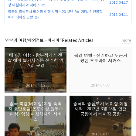
2013.04.17
상 아침식사와 서비스
(0)
중국의 중심도시 베이징 여행 시작 - 2013년 3월 28일 인천공항
2013.04.11
에서 베이징 공항
(0)
'산책과 여행/해외정보 - 아시아' Related Articles
more
베이징 여행 - 왕부정거리 전
북경 여행 - 신기하고 두근거
갈 해마 불가사리등 신기한 먹
렸던 오토바이 서커스
거리 구경
2014.04.07
2014.04.15
중국 북경(베이징)여행 숙박
중국의 중심도시 베이징 여행
지 호만호텔(온도수성,원두수
시작 - 2013년 3월 28일 인천
이청) 영상 아침식사와 서비
공항에서 베이징 공항
스
2013.04.17
2013.04.11