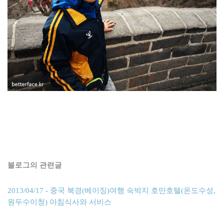
블로그의 관련글
2013/04/17 - 중국 북경(베이징)여행 숙박지 호만호텔(온도수성,
원두수이청) 아침식사와 서비스