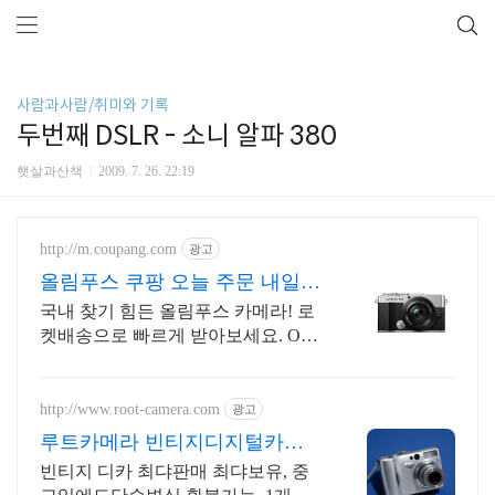
사람과사람/취미와 기록
두번째 DSLR - 소니 알파 380
햇살과산책
2009. 7. 26. 22:19
http://m.coupang.com
광고
올림푸스 쿠팡 오늘 주문 내일도
착
국내 찾기 힘든 올림푸스 카메라! 로
켓배송으로 빠르게 받아보세요. OM
SYSTEM DSLR, 미러리스까지! 와우
회원 무료배송 30일 반품 혜택.
http://www.root-camera.com
광고
루트카메라 빈티지디지털카메
라 빈티지 디카 디지털카메라
빈티지 디카 최댜판매 최댜보유, 중