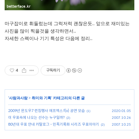
마구잡이로 휘둘렀는데 그럭저럭 괜찮은듯.. 앞으로 재미있는
사진을 많이 찍을것을 생각하면서..
자세한 스펙이나 기기 특성은 다음에 정리..
4
구독하기
'
사람과사람
>
취미와 기록
' 카테고리의 다른 글
2009년 윈도우7 런칭행사 에프엑스 f(x) 공연 모습
2020.01.05
(1)
이 우표속에 나오는 선수는 누구일까?
2007.10.26
(2)
80년대 우표 안내 카탈로그 - 민족기록화 시리즈 우표이야기
2007.10.25
(2)