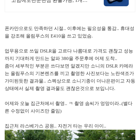
고임에도단순변심 환불가능, 1개월
무상A/S 누적리뷰수 2000건 이상, 회
원가입 시 적립금 5,000원
폰카만으로도 만족하던 시절.. 이후에는 필요성을 통감.. 휴대성
을 강조해 올림푸스의 E410을 쓰고 있었슴.
업무용으로 쓰일 DSLR을 고르다 나름대로 가격도 괜찮고 성능
까지 기대하게 만드는 알파 380을 주문후에 어제 도착..
좀더 세부적인 부분은 쓰다보면 알겠지만 소니의 DSLR 카메라
는 올림푸스의 기본렌즈를 끼고 촬영한 사진보다는 노란색조가
가미된듯한 결과물.. 스펙상으로 소니기종이 더나은편이고 자동
상태에서 실제 촬영 결과물도 괜찮은것으로 보입니다.
어제와 오늘 집근처에서 촬영.. ㅋ 촬영 솜씨가 엉망이라..(별다
른 수정없이 사이즈만 줄임)
집근처 라스베가스 공원.. 자전거 타는 우리 아이..