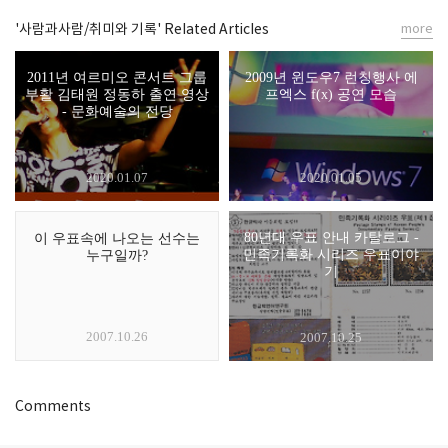
'사람과사람/취미와 기록' Related Articles
more
2011년 여르미오 콘서트 그룹
2009년 윈도우7 런칭행사 에
부활 김태원 정동하 출연 영상
프엑스 f(x) 공연 모습
- 문화예술의 전당
2020.01.07
2020.01.05
80년대 우표 안내 카탈로그 -
이 우표속에 나오는 선수는
민족기록화 시리즈 우표이야
누구일까?
기
2007.10.26
2007.10.25
Comments