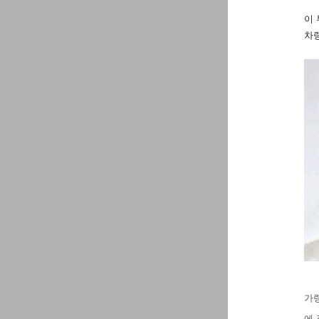
이 
차량
가령
에 