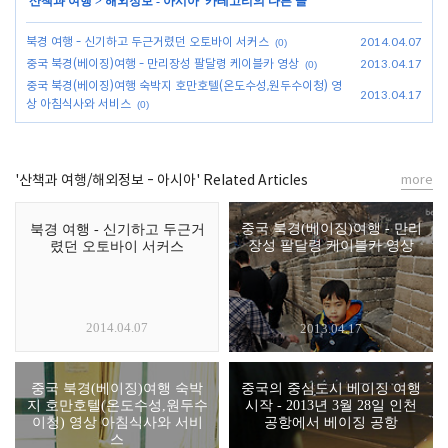
'
산책과 여행
>
해외정보 - 아시아
' 카테고리의 다른 글
북경 여행 - 신기하고 두근거렸던 오토바이 서커스
2014.04.07
(0)
중국 북경(베이징)여행 - 만리장성 팔달령 케이블카 영상
2013.04.17
(0)
중국 북경(베이징)여행 숙박지 호만호텔(온도수성,원두수이청) 영
2013.04.17
상 아침식사와 서비스
(0)
'산책과 여행/해외정보 - 아시아' Related Articles
more
중국 북경(베이징)여행 - 만리
북경 여행 - 신기하고 두근거
장성 팔달령 케이블카 영상
렸던 오토바이 서커스
2014.04.07
2013.04.17
중국 북경(베이징)여행 숙박
중국의 중심도시 베이징 여행
지 호만호텔(온도수성,원두수
시작 - 2013년 3월 28일 인천
이청) 영상 아침식사와 서비
공항에서 베이징 공항
스