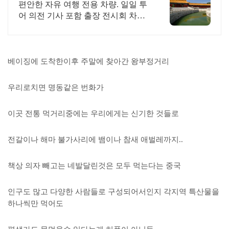
량 서비스 전문 기업
편안한 자유 여행 전용 차량. 일일 투
어 의전 기사 포함 출장 전시회 차량
출장 의전 차량 전시회 차량 지원 세
단 콜밴 버스 외곽 장거리 맞춤 견적.
베이징에 도착한이후 주말에 찾아간 왕부정거리
우리로치면 명동같은 번화가
이곳 전통 먹거리중에는 우리에게는 신기한 것들로
전갈이나 해마 불가사리에 뱀이나 참새 애벌레까지..
책상 의자 빼고는 네발달린것은 모두 먹는다는 중국
인구도 많고 다양한 사람들로 구성되어서인지 각지역 특산물을
하나씩만 먹어도