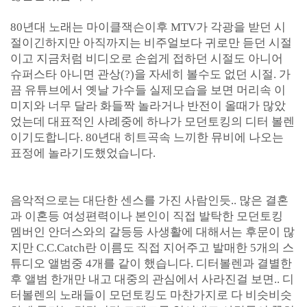
80년대 노래는 마이클잭슨이후 MTV가 각광을 받던 시
절이긴하지만 아직까지는 비주얼보다 귀로만 듣던 시절
이고 지금처럼 비디오로 손쉽게 접하던 시절도 아니어
슈퍼스타 아니면 관상(?)을 자세히 볼수도 없던 시절. 가
끔 유튜브에서 옛날 가수들 실제모습을 보면 머리속 이
미지와 너무 달라 화들짝 놀라거나 반전이 올때가 많았
었는데 대표적인 사례중에 하나가 모던토킹의 디터 볼렌
이기도합니다.
80년대 히트곡속 느끼한 뮤비에 나오는
표정에 놀라기도했었습니다.
음악적으로는 대단한 센스를 가진 사람인듯.. 많은 결혼
과 이혼등 여성편력이나 본인이 직접 발탁한 모던토킹
멤버인 안더스와의 갈등등 사생활에 대해서는 후문이 많
지만 C.C.Catch란 이름도 직접 지어주고 발매한 5개의 스
튜디오 앨범중 4개를 같이 했습니다. 디터볼렌과 결별한
후 앨범 한개만 내고 대중의 관심에서 사라진걸 보면.. 디
터볼렌의 노래들이 모던토킹도 마찬가지로 다 비슷비슷