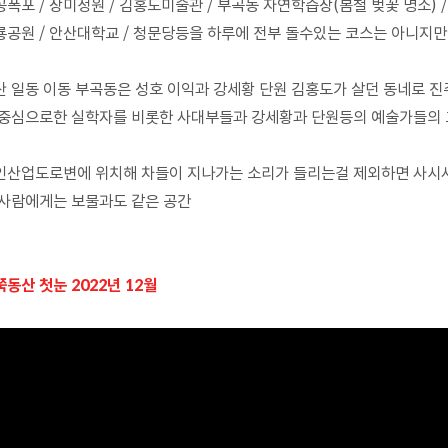
폭포 / 장미정원 / 김홍도미술관 / 부곡동 자연학습장(봄철 벚꽃 명소) /
룡공원 / 안산대학교 / 청문당등을 하루에 전부 돌수있는 코스는 아니지만
산 일동 이동 부곡동은 성호 이익과 강세황 단원 김홍도가 살던 동네로 
 중심으로한 실학자를 비롯한 사대부들과 강세황과 단원등의 예술가들의 교
인산업도로변에 위치해 차들이 지나가는 소리가 들리는걸 제외하면 사시사
 사람에게는 보물과도 같은 공간
동산 첫눈 2022년 12월