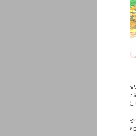
십
상
는
성
리